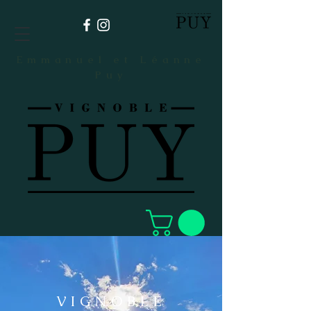
Emmanuel et Léanne
Puy
VIGNOBLE